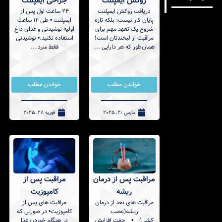
جراحی ایمپلنت
روکش ایمپلنت
۲۴ ساعت اول پس از
دریافت روکش ایمپلنت
ایمپلنت • طی 12 ساعت
پایان کار نیست؛ بلکه تازه
اولیه نوشیدنی و غذای داغ
شروع یک تعهد مهم برای
استفاده نکنید.• نوشیدنی
مراقبت از لبخندتان است!
فقط سرد ...
همان‌طور که هر دارایی ...
خواندن مطلب
خواندن مطلب
مارس 21, 2025
فوریه 28, 2025
مراقبت پس از درمان
مراقبت پس از
ریشه
کامپوزیت
مراقبت های بعد از درمان
مراقبت های پس از
ریشه(عصب
کامپوزیت• در صورتی که
کشی) • جهت افزایش
در هنگام خوردن غذا