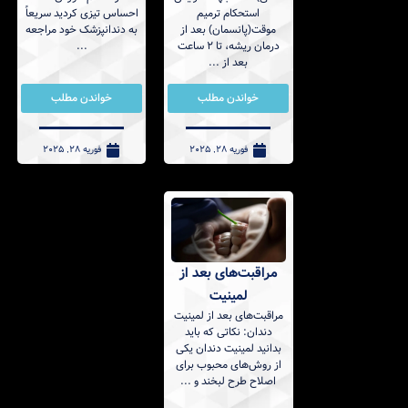
استحکام ترمیم
احساس تیزی کردید سریعاً
موقت(پانسمان) بعد از
به دندانپزشک خود مراجعه
درمان ریشه، تا 2 ساعت
...
بعد از ...
خواندن مطلب
خواندن مطلب
فوریه 28, 2025
فوریه 28, 2025
مراقبت‌های بعد از
لمینیت
مراقبت‌های بعد از لمینیت
دندان: نکاتی که باید
بدانید لمینیت دندان یکی
از روش‌های محبوب برای
اصلاح طرح لبخند و ...